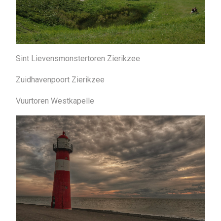
Sint Lievensmonstertoren Zierikzee
Zuidhavenpoort Zierikzee
Vuurtoren Westkapelle